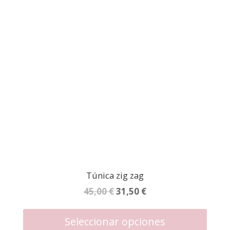
se
puede
elegir
en
la
página
de
produc
Túnica zig zag
El
El
45,00
€
31,50
€
precio
precio
Este
produc
original
actual
Seleccionar opciones
tiene