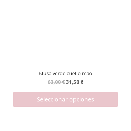
la
página
de
produc
Blusa verde cuello mao
El
El
63,00
€
31,50
€
precio
precio
Este
produc
original
actual
Seleccionar opciones
tiene
era:
es:
múltipl
63,00 €.
31,50 €.
variant
Las
opcion