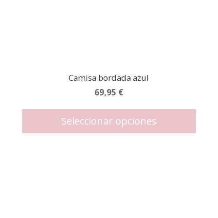
Camisa bordada azul
69,95
€
Este
produc
Seleccionar opciones
tiene
múltipl
variant
Las
opcion
se
puede
elegir
en