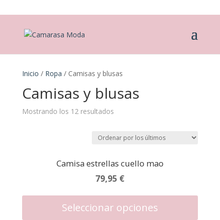
Inicio
/
Ropa
/ Camisas y blusas
Camisas y blusas
Ordenado
Mostrando los 12 resultados
por
los
últimos
Camisa estrellas cuello mao
79,95
€
Este
produc
Seleccionar opciones
tiene