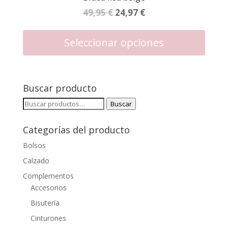
El
El
49,95
€
24,97
€
precio
precio
Este
produc
original
actual
Seleccionar opciones
tiene
era:
es:
múltipl
49,95 €.
24,97 €.
variant
Las
Buscar producto
opcion
Buscar
Buscar
se
por:
puede
Categorías del producto
elegir
en
Bolsos
la
Calzado
página
Complementos
de
Accesorios
produc
Bisutería
Cinturones