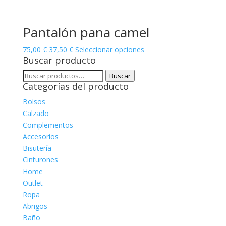
Pantalón pana camel
El
El
Este
75,00
€
37,50
€
Seleccionar opciones
Buscar producto
precio
precio
producto
original
actual
tiene
Buscar
Buscar
era:
es:
múltiples
Categorías del producto
por:
75,00 €.
37,50 €.
variantes.
Bolsos
Las
Calzado
opciones
Complementos
se
Accesorios
pueden
Bisutería
elegir
Cinturones
en
Home
la
Outlet
página
Ropa
de
Abrigos
producto
Baño