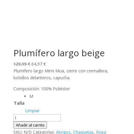
Plumífero largo beige
El
El
129,95
€
64,97
€
precio
precio
Plumífero largo Mimi Mua, cierre con cremallera,
original
actual
bolsillos delanteros, capucha.
era:
es:
Composición: 100% Poliéster
129,95 €.
64,97 €.
M
Talla
Limpiar
Plumífero
largo
Añadir al carrito
beige
SKU:
N/D
Categorías:
Abrigos
,
Chaquetas
,
Ropa