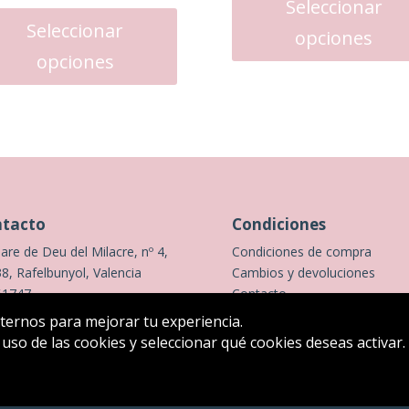
precio
precio
original
a
Seleccionar
producto
original
actual
Seleccionar
era:
es
opciones
tiene
era:
es:
145,00 €.
72
opciones
múltiples
89,00 €.
44,50 €.
variantes.
Las
opciones
se
pueden
elegir
en
tacto
Condiciones
la
are de Deu del Milacre, nº 4,
Condiciones de compra
página
8, Rafelbunyol, Valencia
Cambios y devoluciones
de
61747
Contacto
producto
externos para mejorar tu experiencia.
 uso de las cookies y seleccionar qué cookies deseas activar. 