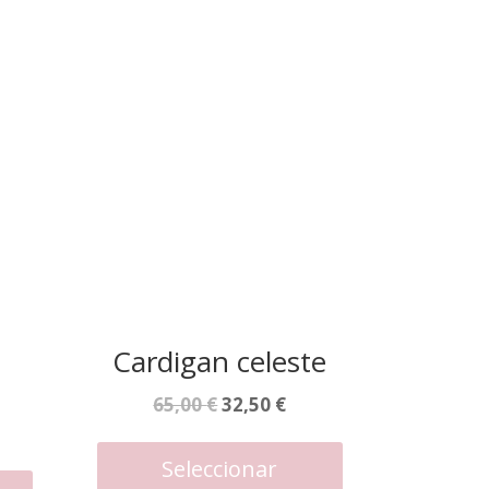
Cardigan celeste
El
El
65,00
€
32,50
€
precio
precio
Este
producto
recio
Este
original
actual
Seleccionar
tiene
producto