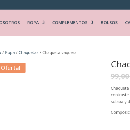
OSOTROS
ROPA
COMPLEMENTOS
BOLSOS
C
o
/
Ropa
/
Chaquetas
/ Chaqueta vaquera
Chaq
¡Oferta!
99,0
Chaqueta 
contraste 
solapa y d
Composici