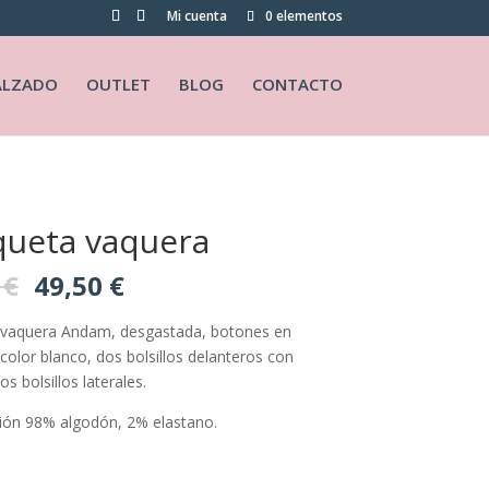
Mi cuenta
0 elementos
ALZADO
OUTLET
BLOG
CONTACTO
ueta vaquera
El
El
0
€
49,50
€
precio
precio
original
actual
vaquera Andam, desgastada, botones en
era:
es:
color blanco, dos bolsillos delanteros con
99,00 €.
49,50 €.
os bolsillos laterales.
ón 98% algodón, 2% elastano.