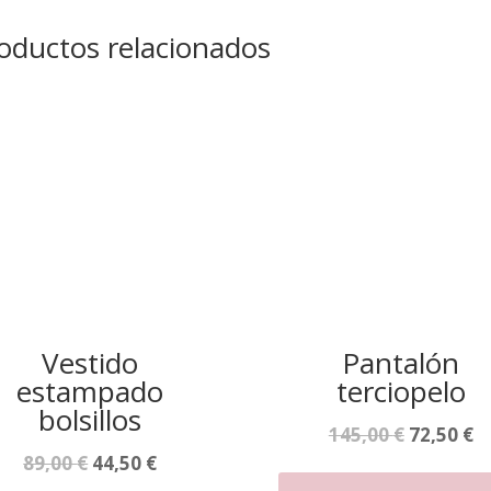
oductos relacionados
Vestido
Pantalón
estampado
terciopelo
bolsillos
El
El
145,00
€
72,50
€
El
El
89,00
€
44,50
€
precio
p
Este