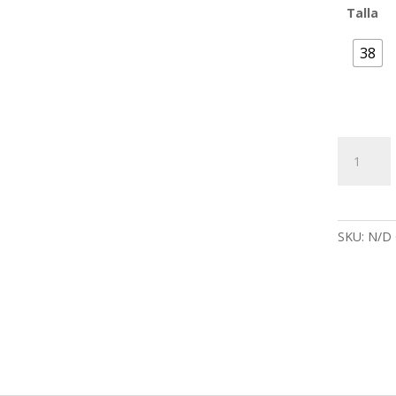
Talla
38
Chaqueta
vaquera
cantidad
SKU:
N/D